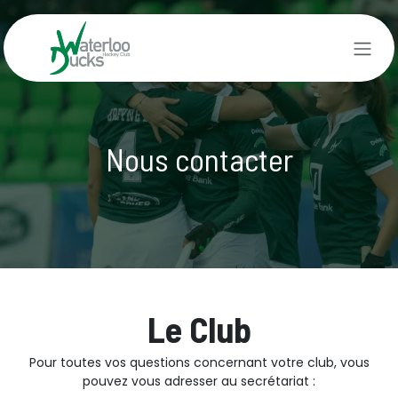
Se rendre au contenu
Nous contacter
Le Club
Pour toutes vos questions concernant votre club, vous
pouvez vous adresser au secrétariat :